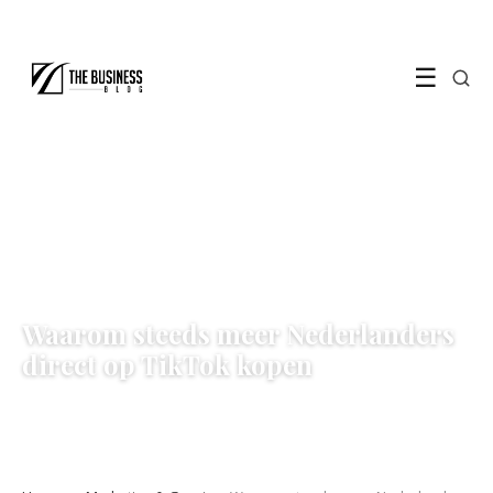
☰
MARKETING & GROEI
Waarom steeds meer Nederlanders
direct op TikTok kopen
11 May 2026
·
5 min leestijd