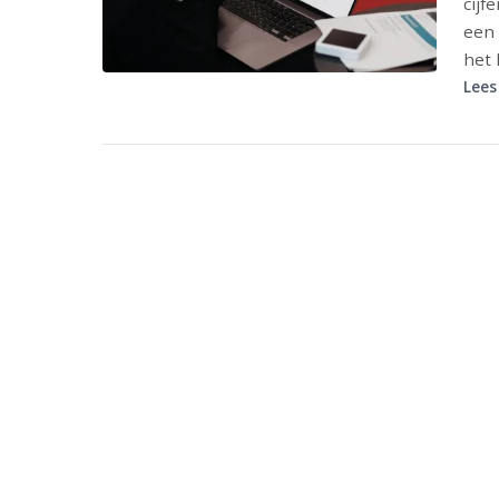
cijf
een 
het 
Lees