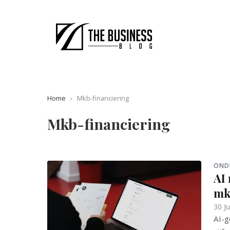
Home
›
Mkb-financiering
Mkb-financiering
OND
AI
mk
30 J
AI-g