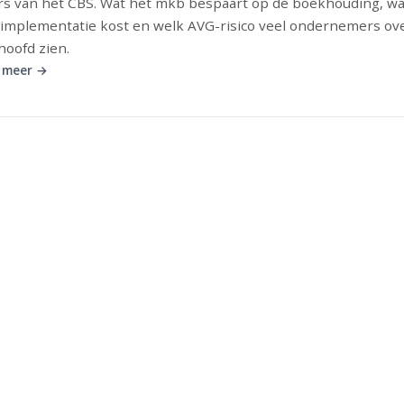
ers van het CBS. Wat het mkb bespaart op de boekhouding, wa
implementatie kost en welk AVG-risico veel ondernemers ov
hoofd zien.
 meer →