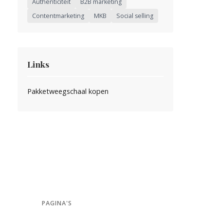
Authenticiteit
B2B marketing
Contentmarketing
MKB
Social selling
Links
Pakketweegschaal kopen
PAGINA'S