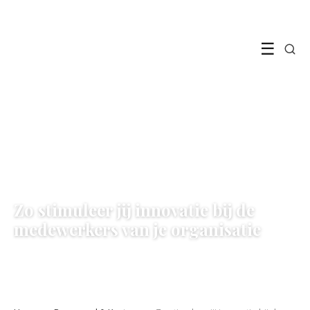
☰
PERSONEEL & KANTOOR
Zo stimuleer jij innovatie bij de
medewerkers van je organisatie
15 December 2022
·
3 min leestijd