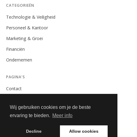
CATEGORIEËN
Technologie & Veiligheid
Personeel & Kantoor
Marketing & Groei
Financiën
Ondernemen
PAGINA'S
Contact
Privacybeleid
Wij gebruiken cookies om je de beste
Algemene Voorwaarden
ervaring te bieden.
Meer info
Adverteren
Decline
Allow cookies