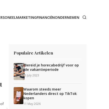
ERSONEEL
MARKETING
FINANCIËN
ONDERNEMEN
Populaire Artikelen
Bereid je horecabedrijf voor op
de vakantieperiode
5 July 2023
t
Waarom steeds meer
Nederlanders direct op TikTok
kopen
 of
11 May 2026