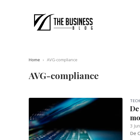
Home
›
AVG-compliance
AVG-compliance
TECH
De 
moe
3 Ju
De C