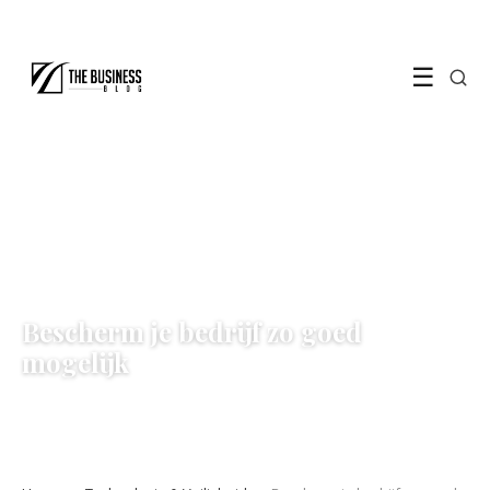
☰
TECHNOLOGIE & VEILIGHEID
Bescherm je bedrijf zo goed
mogelijk
3 May 2022
·
2 min leestijd