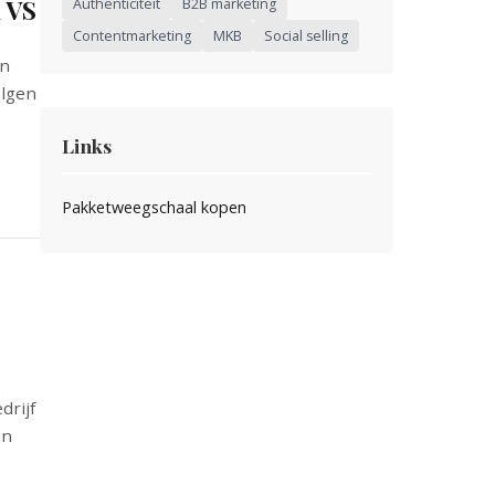
 VS
Authenticiteit
B2B marketing
Contentmarketing
MKB
Social selling
en
olgen
Links
Pakketweegschaal kopen
drijf
jn