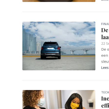
FINA
De 
la
22 S
De o
een 
sleu
Lees
TECH
In
ef