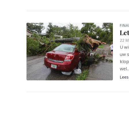
FINA
Le
22 M
U wi
uw s
klop
wel..
Lees