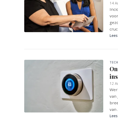
14 A
Inci
voor
gezo
cruc
Lees
TECH
On
ins
12 A
Werk
van 
bree
van .
Lees