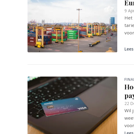
Eu
9 Apr
Het 
tari
voor
Lees
FINA
Ho
pay
22 D
Wil 
weet
voor
Lees