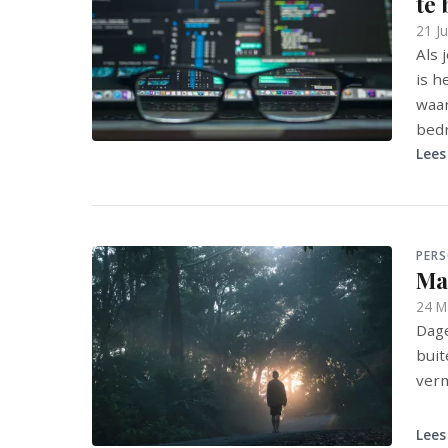
te 
21 J
Als 
is h
waar
bedr
Lees
PER
Maa
24 M
Dage
buit
verm
Lees