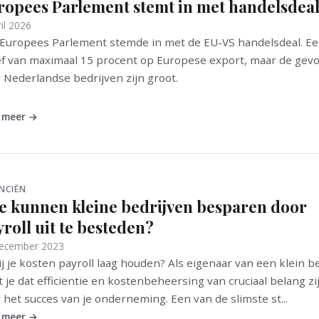
ropees Parlement stemt in met handelsdeal
il 2026
Europees Parlement stemde in met de EU-VS handelsdeal. E
ef van maximaal 15 procent op Europese export, maar de gev
 Nederlandse bedrijven zijn groot.
 meer →
NCIËN
e kunnen kleine bedrijven besparen door
roll uit te besteden?
ecember 2023
jij je kosten payroll laag houden? Als eigenaar van een klein be
 je dat efficiëntie en kostenbeheersing van cruciaal belang zi
 het succes van je onderneming. Een van de slimste st...
 meer →