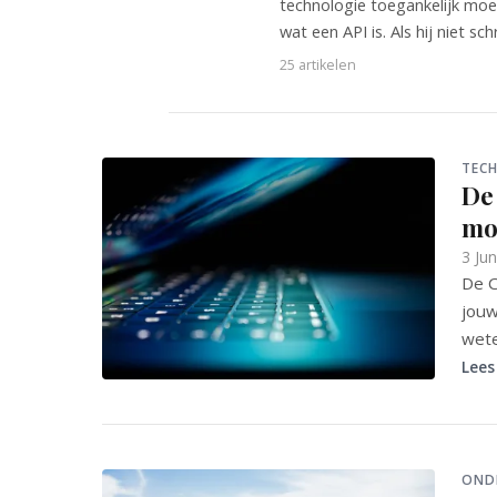
technologie toegankelijk moe
wat een API is. Als hij niet sc
25 artikelen
TECH
De 
moe
3 Ju
De C
jouw
wet
Lees
OND