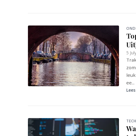
OND
Top
Ui
5 Jul
Trak
zome
leuk
ee...
Lees
TECH
Wa