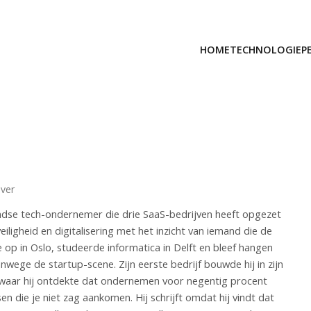
HOME
TECHNOLOGIE
P
jver
ndse tech-ondernemer die drie SaaS-bedrijven heeft opgezet
veiligheid en digitalisering met het inzicht van iemand die de
de op in Oslo, studeerde informatica in Delft en bleef hangen
wege de startup-scene. Zijn eerste bedrijf bouwde hij in zijn
, waar hij ontdekte dat ondernemen voor negentig procent
n die je niet zag aankomen. Hij schrijft omdat hij vindt dat