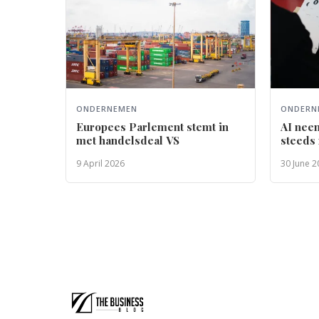
ONDERNEMEN
ONDERN
Europees Parlement stemt in
AI nee
met handelsdeal VS
steeds
9 April 2026
30 June 2