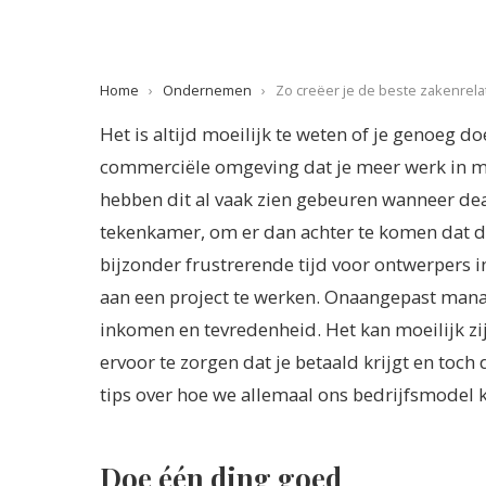
Home
›
Ondernemen
›
Zo creëer je de beste zakenrela
Het is altijd moeilijk te weten of je genoeg d
commerciële omgeving dat je meer werk in min
hebben dit al vaak zien gebeuren wanneer d
tekenkamer, om er dan achter te komen dat de 
bijzonder frustrerende tijd voor ontwerpers
aan een project te werken. Onaangepast mana
inkomen en tevredenheid. Het kan moeilijk zij
ervoor te zorgen dat je betaald krijgt en toch
tips over hoe we allemaal ons bedrijfsmodel 
Doe één ding goed