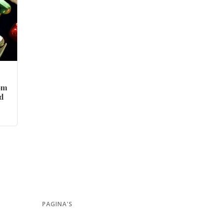
kom
nd
PAGINA'S