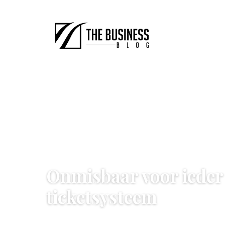
TECHNOLOGIE & VEILIGHEID
Onmisbaar voor ieder 
ticketsysteem
4 January 2023
·
3 min leestijd