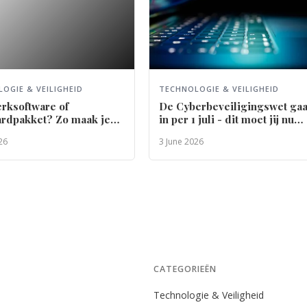
OGIE & VEILIGHEID
TECHNOLOGIE & VEILIGHEID
rksoftware of
De Cyberbeveiligingswet gaa
ardpakket? Zo maak je
in per 1 juli - dit moet jij nu
te keuze voor je bedrijf
regelen
26
3 June 2026
CATEGORIEËN
Technologie & Veiligheid