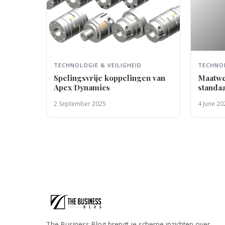
TECHNOLOGIE & VEILIGHEID
TECHNOL
Spelingsvrije koppelingen van
Maatwe
Apex Dynamics
standa
de juis
2 September 2025
4 June 20
The Business Blog brengt je scherpe inzichten over