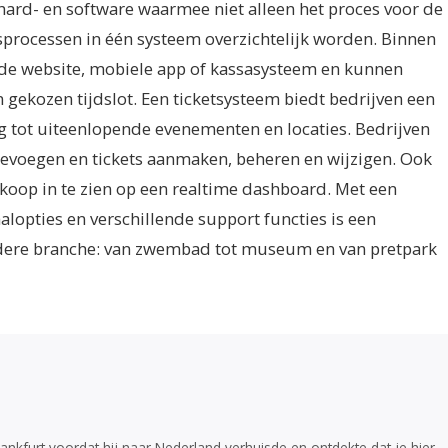
hard- en software waarmee niet alleen het proces voor de
processen in één systeem overzichtelijk worden. Binnen
 de website, mobiele app of kassasysteem en kunnen
 gekozen tijdslot.
Een ticketsysteem biedt bedrijven een
g tot uiteenlopende evenementen en locaties. Bedrijven
toevoegen en tickets aanmaken, beheren en wijzigen. Ook
rkoop in te zien op een realtime dashboard. Met een
alopties en verschillende support functies is een
edere branche: van zwembad tot museum en van pretpark
Frankfurt voordat hij naar Nederland verhuisde en ontdekte dat je hier